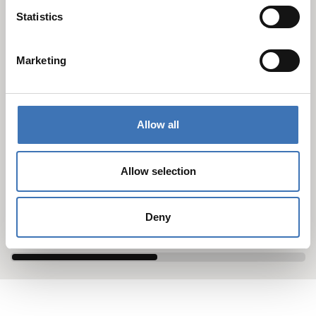
Statistics
Marketing
Allow all
Andreas Hanson
Allow selection
Representant KJ-MA SYSTEM®
Deny
+46 8 705 86 51
,
+46 709 52 90 70
fornavn.etternavn@gustavsberg-ror.se