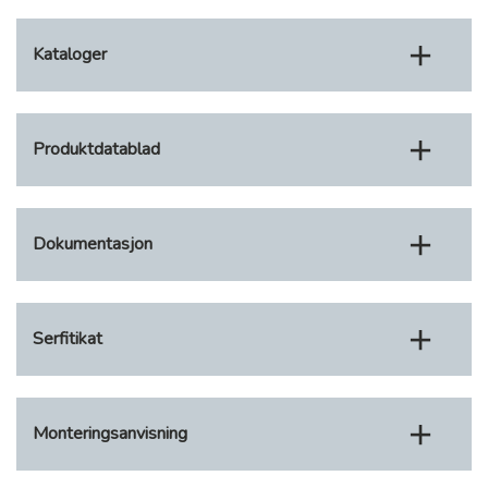
Kataloger
Produktdatablad
Dokumentasjon
Serfitikat
Monteringsanvisning