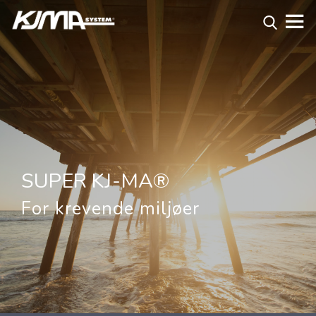
SUPER KJ-MA®
For krevende miljøer