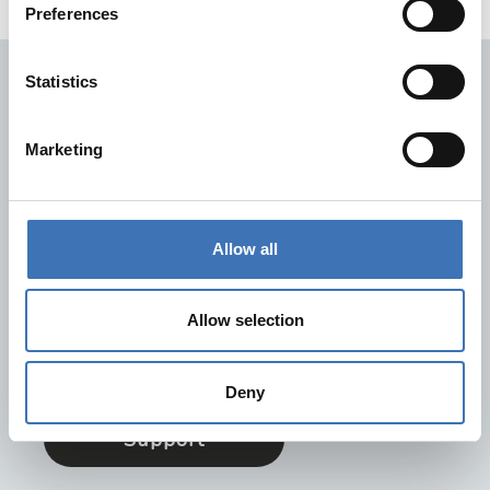
Preferences
Statistics
Hurtiglinker
Kontakt oss
Marketing
FAQ
Dokumentasjon
Retur og reklamasjon
Allow all
Trenger du hjelp?
På supportsiden vår finner du svarene på de vanligste
Allow selection
spørsmålene. Her er også informasjon om hvordan du
lettest kan kontakte oss.
Deny
Support