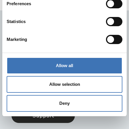
Preferences
Statistics
Hurtiglinker
Kontakt oss
Marketing
FAQ
Dokumentasjon
Retur og reklamasjon
Allow all
Trenger du hjelp?
På supportsiden vår finner du svarene på de vanligste
Allow selection
spørsmålene. Her er også informasjon om hvordan du
lettest kan kontakte oss.
Deny
Support